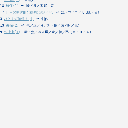
1.
使用例(3)
  管理人
18.
確保(1)
 🗝 降／谷／零(D＿C)
17.
日々の断片的な観察記録(232)
 🗝 涅／マ／ユ／リ(脱／色)
3.
ひとまず確保！(4)
 🗝 創作
13.
確保(2)
 🗝 桃／華／月／詠（桃／源／暗／鬼）
9.
作成中(1)
  轟／焦／凍＆爆／豪／勝／己（Ｍ／Ｈ／Ａ）