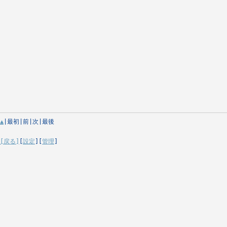
▲
|最初|前|次|最後
[戻る]
[
設定
][
管理
]
