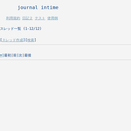
      journal intime 
利用規約
日記２
テスト
使用例
スレッド一覧 (1-12/12)
[
スレッド作成
][
検索
]
▼
|最初|前|次|最後