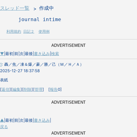
スレッド一覧
作成中
      journal intime 
利用規約
日記２
使用例
ADVERTISEMENT
▼
|最初|前|次|最後|
書き込み
|
検索
1
:
轟／焦／凍＆爆／豪／勝／己（Ｍ／Ｈ／Ａ）
2025-12-27 18:37:58
表紙
[
返信
][
編集
][
削除
][
管理
] [
報告
0]
ADVERTISEMENT
▲
|最初|前|次|最後|
書き込み
|
戻る
ADVERTISEMENT