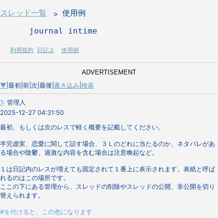
スレッド一覧
使用例
      journal intime 
利用規約
日記２
使用例
ADVERTISEMENT
▼
|最初|前|次|最後|
書き込み
|
検索
1
:
管理人
2025-12-27 04:31:50
最初、もしくは次のレスで軽く概要を記載してください。
半完虚実、恋愛に関して話す場合、３Ｌのどれに当たるのか、ネタバレがあ
る場合や陰鬱、過激な内容を含む場合は注意喚起など。
１は日記内のレスが増えても固定されて１番上に表示されます。表紙と呼ば
れるのはこの場所です。
ここの下にある管理から、スレッドの削除やスレッドの公開、非公開を切り
替えられます。
#を付けると、この色になります