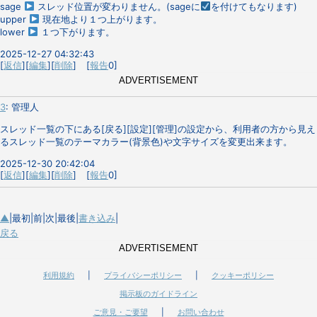
sage
スレッド位置が変わりません。(sageに
を付けてもなります)
upper
現在地より１つ上がります。
lower
１つ下がります。
2025-12-27 04:32:43
[
返信
][
編集
][
削除
] [
報告
0]
ADVERTISEMENT
3
:
管理人
スレッド一覧の下にある[戻る][設定][管理]の設定から、利用者の方から見え
るスレッド一覧のテーマカラー(背景色)や文字サイズを変更出来ます。
2025-12-30 20:42:04
[
返信
][
編集
][
削除
] [
報告
0]
▲
|最初|前|次|最後|
書き込み
|
戻る
ADVERTISEMENT
利用規約
|
プライバシーポリシー
|
クッキーポリシー
掲示板のガイドライン
ご意見・ご要望
|
お問い合わせ