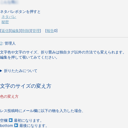
こんな風に
ネタバレボタンを押すと
ネタバレ
秘密
[
返信
][
編集
][
削除
][
管理
] [
報告
0]
2
:
管理人
文字色や文字のサイズ、折り畳みは独自タグ以外の方法でも変えられます。
編集を押して覗いてみてください。
折りたたみについて
文字のサイズの変え方
色の変え方
レス投稿時にメール欄に以下の物を入力した場合、
空欄
最初になります。
bottom
最後になります。